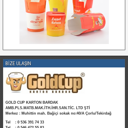
BİZE ULAŞIN
GOLD CUP KARTON BARDAK
AMB.PLS.MATB.MAK.İTH.İHR.SAN.TİC. LTD ŞTİ
Merkez : Muhittin mah. Bağiçi sokak no:40/A Çorlu/Tekirdağ
Tel :
0 536 391 74 33
Tel :
0 546 472 55 83