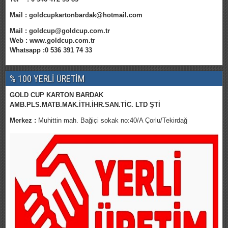
Mail : goldcupkartonbardak@hotmail.com
Mail : goldcup@goldcup.com.tr
Web :
www.goldcup.com.tr
Whatsapp :
0 536 391 74 33
% 100 YERLİ ÜRETİM
GOLD CUP KARTON BARDAK
AMB.PLS.MATB.MAK.İTH.İHR.SAN.TİC. LTD ŞTİ
Merkez :
Muhittin mah. Bağiçi sokak no:40/A Çorlu/Tekirdağ